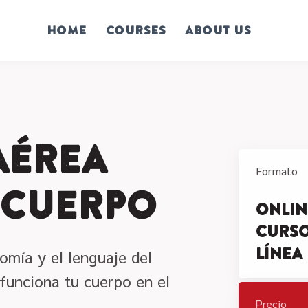
Home
Courses
About us
Aérea
Formato
 Cuerpo
Onlin
curso
línea
mía y el lenguaje del
unciona tu cuerpo en el
Precio